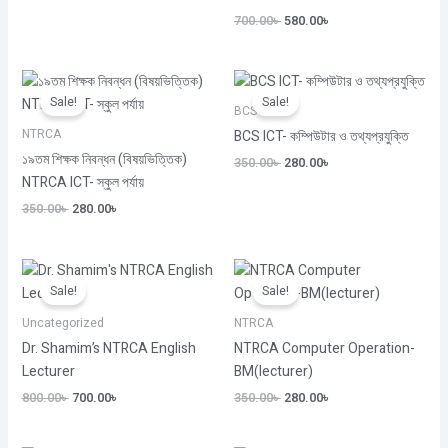
700.00
৳
580.00
৳
Original
Current
Original
Current
price
price
price
price
Sale!
Sale!
was:
is:
was:
is:
BCS
350.00৳ .
280.00৳ .
350.00৳ .
280.00৳ .
BCS ICT- কম্পিউটার ও তথ্যপ্রযুক্তি
NTRCA
১৯তম শিক্ষক নিবন্ধন (বিষয়ভিত্তিক)
350.00
৳
280.00
৳
NTRCA ICT- স্কুল পর্যায়
350.00
৳
280.00
৳
Original
Current
Original
Current
price
price
price
price
Sale!
Sale!
was:
is:
was:
is:
800.00৳ .
700.00৳ .
350.00৳ .
280.00৳ .
Uncategorized
NTRCA
Dr. Shamim’s NTRCA English
NTRCA Computer Operation-
Lecturer
BM(lecturer)
800.00
৳
700.00
৳
350.00
৳
280.00
৳