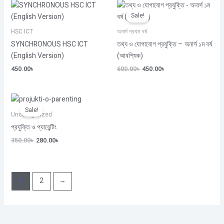
Original
Current
price
price
Sale!
was:
is:
600.00৳ .
450.00৳ .
HSC ICT
অনার্স প্রথম বর্ষ
SYNCHRONOUS HSC ICT
তথ্য ও যোগাযোগ প্রযুক্তি – অনার্স ১ম বর্ষ
(English Version)
(আবশ্যিক)
450.00
৳
600.00
৳
450.00
৳
Original
Current
price
price
Sale!
was:
is:
Uncategorized
350.00৳ .
280.00৳ .
প্রযুক্তি ও প্যারেন্টিং
350.00
৳
280.00
৳
1
2
→