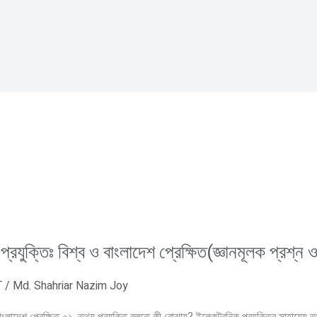
রযুক্তিঃ বিশ্ব ও বাংলাদেশ প্রেক্ষিত(জ্ঞানমূলক প্রশ্ন 
T
/
Md. Shahriar Nazim Joy
াংলাদেশ প্রেক্ষিত ০১. তথ্য প্রযুক্তি বলতে কী বোঝায়? ইলেকট্রনিক প্রযুক্তির সাহায্যে ত