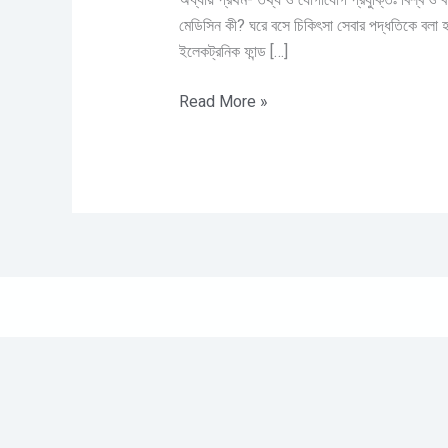
যোগাযোগ
মেডিসিন কী? ঘরে বসে চিকিৎসা সেবার পদ্ধতিকে বলা 
প্রযুক্তিঃ
ইলেকট্রনিক ফান্ড […]
বিশ্ব
ও
Read More »
বাংলাদেশ
প্রেক্ষিত(জ্ঞানমূলক
প্রশ্ন
ও
উত্তর)